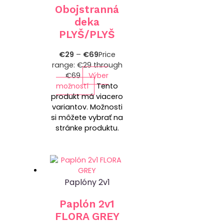
Obojstranná
deka
PLYŠ/PLYŠ
€
29
–
€
69
Price
range: €29 through
€69
Výber
možností
Tento
produkt má viacero
variantov. Možnosti
si môžete vybrať na
stránke produktu.
Paplóny 2v1
Paplón 2v1
FLORA GREY