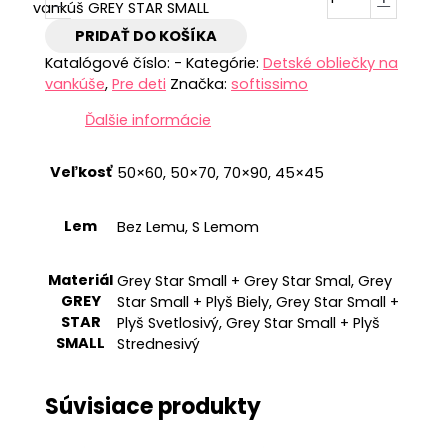
vankúš GREY STAR SMALL
PRIDAŤ DO KOŠÍKA
Katalógové číslo:
-
Kategórie:
Detské obliečky na
vankúše
,
Pre deti
Značka:
softissimo
Ďalšie informácie
Veľkosť
50×60, 50×70, 70×90, 45×45
Lem
Bez Lemu, S Lemom
Materiál
Grey Star Small + Grey Star Smal, Grey
GREY
Star Small + Plyš Biely, Grey Star Small +
STAR
Plyš Svetlosivý, Grey Star Small + Plyš
SMALL
Strednesivý
Súvisiace produkty