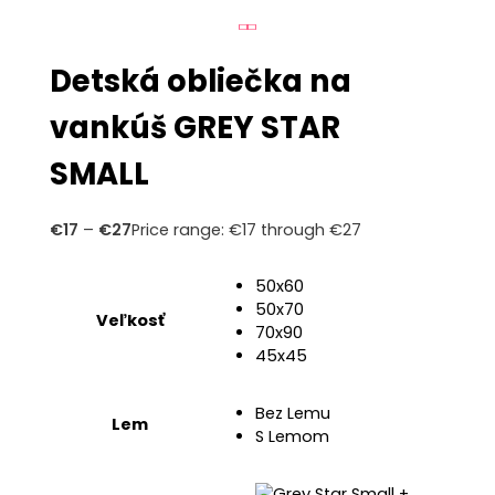
Detská obliečka na
vankúš GREY STAR
SMALL
€
17
–
€
27
Price range: €17 through €27
50x60
50x70
Veľkosť
70x90
45x45
Bez Lemu
Lem
S Lemom