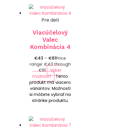
Pre deti
Viacúčelový
Valec
Kombinácia 4
€
43
–
€
81
Price
range: €43 through
€81
Výber
možností
Tento
produkt má viacero
variantov. Možnosti
si môžete vybrať na
stránke produktu.