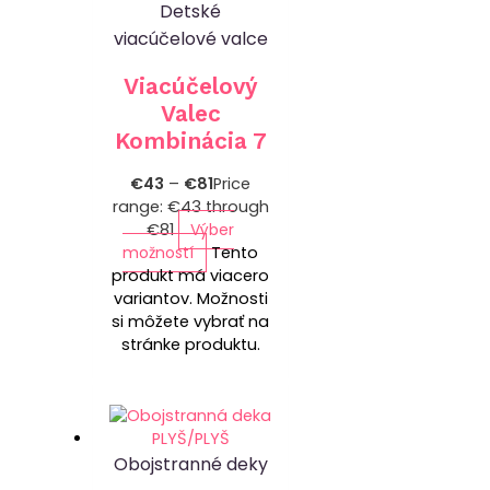
Detské
viacúčelové valce
Viacúčelový
Valec
Kombinácia 7
€
43
–
€
81
Price
range: €43 through
€81
Výber
možností
Tento
produkt má viacero
variantov. Možnosti
si môžete vybrať na
stránke produktu.
Obojstranné deky