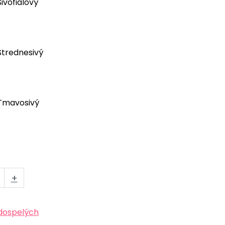
+
dospelých