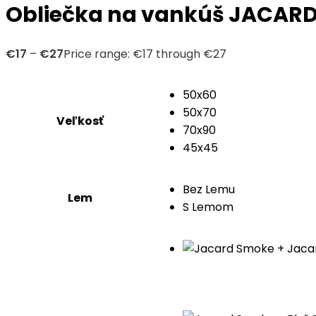
Obliečka na vankúš JACAR
€
17
–
€
27
Price range: €17 through €27
50x60
50x70
Veľkosť
70x90
45x45
Bez Lemu
Lem
S Lemom