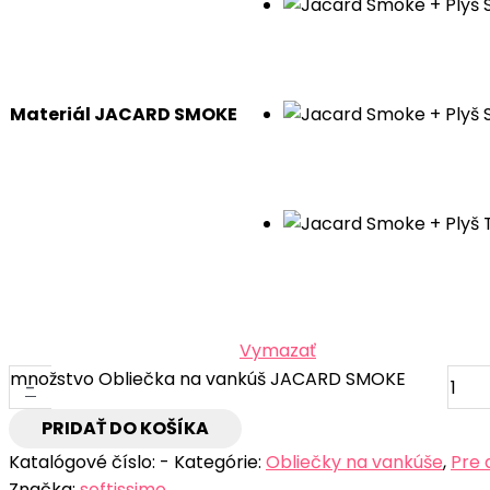
Materiál JACARD SMOKE
Vymazať
množstvo Obliečka na vankúš JACARD SMOKE
-
PRIDAŤ DO KOŠÍKA
Katalógové číslo:
-
Kategórie:
Obliečky na vankúše
,
Pre 
Značka:
softissimo