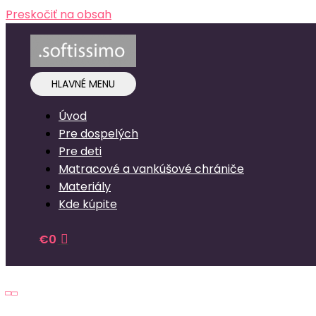
Preskočiť na obsah
HLAVNÉ MENU
Úvod
Pre dospelých
Pre deti
Matracové a vankúšové chrániče
Materiály
Kde kúpite
€
0