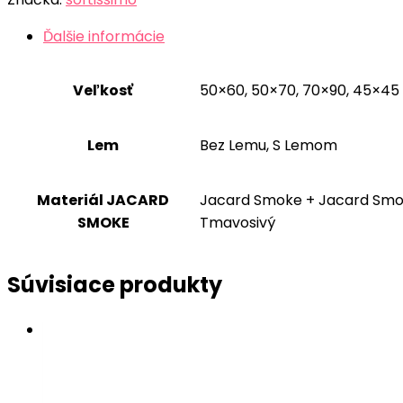
Ďalšie informácie
Veľkosť
50×60, 50×70, 70×90, 45×45
Lem
Bez Lemu, S Lemom
Materiál JACARD
Jacard Smoke + Jacard Smoke
SMOKE
Tmavosivý
Súvisiace produkty